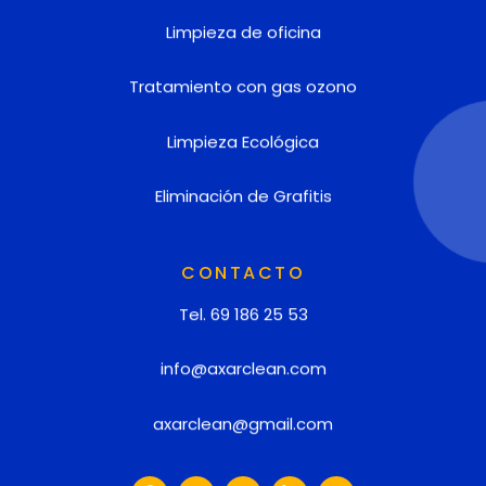
Limpieza de oficina
Tratamiento con gas ozono
Limpieza Ecológica
Eliminación de Grafitis
CONTACTO
Tel. 69 186 25 53
info@axarclean.com
axarclean@gmail.com
F
I
X
L
Y