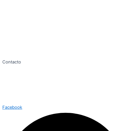
Mantenimiento de jardinería
Limpieza de oficina
Tratamiento con gas ozono
Limpieza Ecológica
Eliminación de Grafitis
Contacto
Tel. 69 186 25 53
info@axarclean.com
axarclean@gmail.com
Facebook