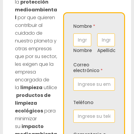
la
protección
medioambienta
l
por que quieren
contribuir al
Nombre
*
cuidado de
nuestro planeta y
otras empresas
Nombre
Apellidos
que por su sector,
les exigen que la
Correo
electrónico
*
empresa
encargada de
la
limpieza
utilice
productos de
C
Teléfono
limpieza
o
m
ecológicos
para
e
minimizar
n
su
impacto
t
a