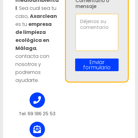
medioambienta
Comentario o
r
mensaje
l
. Sea cual sea tu
i
o
caso,
Axarclean
N
es tu
empresa
o
de limpieza
m
b
ecológica en
r
Málaga
,
e
contacta con
o
Enviar
nosotros y
formulario
podremos
ayudarte.
Tel. 69 186 25 53